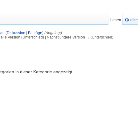
Lesen
Quellte
rian
(
Diskussion
|
Beiträge
)
(Angelegt)
uelle Version (Unterschied) | Nächstjüngere Version → (Unterschied)
.
gorien in dieser Kategorie angezeigt: