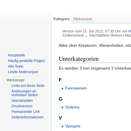
Kategorie
Diskussion
Version vom 15. Juli 2012, 07:35 Uhr von
I
(Unterschied) ← Nächstältere Version | Akt
Wechseln zu:
Navigation
,
Suche
Alles über Kreaturen, Wesenheiten, etc
Hauptseite
Unterkategorien
Häufig gestellte Fragen
Alle Texte
Es werden 3 von insgesamt 3 Unterkate
Letzte Änderungen
F
Werkzeuge
Links auf diese Seite
Feenwesen
Änderungen an
verlinkten Seiten
G
Spezialseiten
Druckversion
Golems
Permanenter Link
Seiten­informationen
V
Vampire