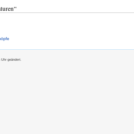
aturen“
höpfe
5 Uhr geändert.