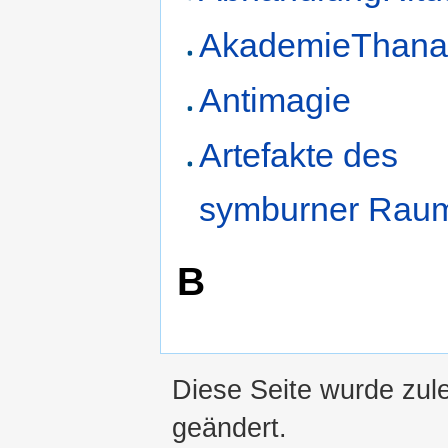
AkademieThana
Antimagie
Artefakte des
symburner Rau
B
Diese Seite wurde zul
geändert.