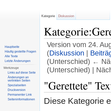
Kategorie
Diskussion
Kategorie:Gere
Version vom 24. Au
Hauptseite
(
Diskussion
|
Beiträ
Häufig gestellte Fragen
Alle Texte
(Unterschied) ← Näc
Letzte Änderungen
(Unterschied) | Näc
Werkzeuge
Links auf diese Seite
Wechseln zu:
Navigation
,
Suche
Änderungen an
"Gerettete" Tex
verlinkten Seiten
Spezialseiten
Druckversion
Permanenter Link
Diese Kategorie en
Seiten­informationen