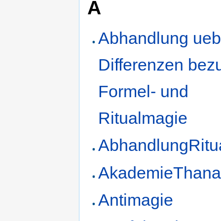
A
Abhandlung ueb
Differenzen bez
Formel- und
Ritualmagie
AbhandlungRitu
AkademieThana
Antimagie