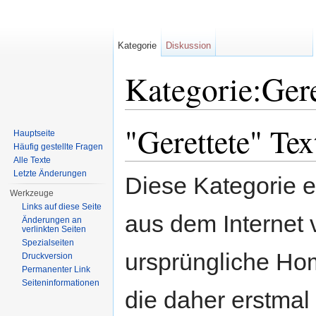
Kategorie
Diskussion
Kategorie:Gere
Wechseln zu:
Navigation
,
Suche
"Gerettete" Tex
Hauptseite
Häufig gestellte Fragen
Alle Texte
Letzte Änderungen
Diese Kategorie en
Werkzeuge
Links auf diese Seite
aus dem Internet 
Änderungen an
verlinkten Seiten
Spezialseiten
ursprüngliche Hom
Druckversion
Permanenter Link
Seiten­informationen
die daher erstma